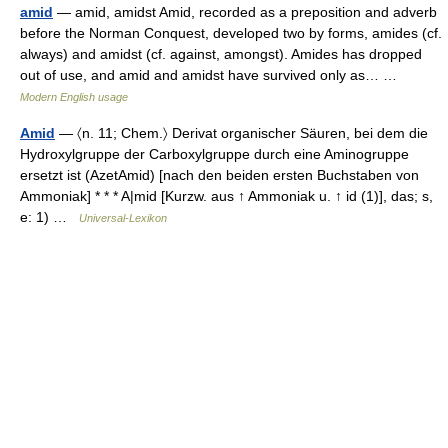
amid
— amid, amidst Amid, recorded as a preposition and adverb
before the Norman Conquest, developed two by forms, amides (cf.
always) and amidst (cf. against, amongst). Amides has dropped
out of use, and amid and amidst have survived only as… …
Modern English usage
Amid
— 〈n. 11; Chem.〉 Derivat organischer Säuren, bei dem die
Hydroxylgruppe der Carboxylgruppe durch eine Aminogruppe
ersetzt ist (AzetAmid) [nach den beiden ersten Buchstaben von
Ammoniak] * * * A|mid [Kurzw. aus ↑ Ammoniak u. ↑ id (1)], das; s,
e: 1) …
Universal-Lexikon