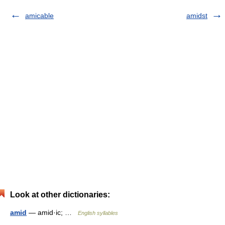
amicable
amidst
Look at other dictionaries:
amid
— amid·ic; …
English syllables