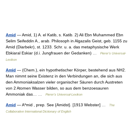
Amid
— Amid, 1) A. el Katib, s. Katib. 2) Ali Ebn Muhammed Ebn
Selim Seifeddin A., arab. Philosoph in Algazalis Geist, geb. 1155 zu
Amid (Diarbekr), st. 1233. Schr. u. a. das metaphysische Werk
Ebkiaral Eskiar (d.i. Jungfrauen der Gedanken) …
Pierer's Universal-
Lexikon
Amīd
— (Chem.), ein hypothetischer Körper, bestehend aus NH2.
Man nimmt seine Existenz in den Verbindungen an, die sich aus
den Ammoniaksalzen vieler organischer Säuren durch Austreten
von 2 Atomen Wasser bilden, so aus dem benzoesauren
Ammoniak das… …
Pierer's Universal-Lexikon
Amid
— A*mid , prep. See {Amidst}. [1913 Webster] …
The
Collaborative International Dictionary of English