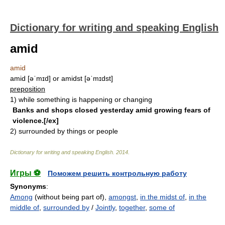
Dictionary for writing and speaking English
amid
amid
amid [əˈmɪd] or amidst [əˈmɪdst]
preposition
1)
while something is happening or changing
Banks and shops closed yesterday amid growing fears of
violence.[/ex]
2)
surrounded by things or people
Dictionary for writing and speaking English
.
2014
.
Игры ⚽
Поможем решить контрольную работу
Synonyms
:
Among
(without being part of),
amongst
,
in the midst of
,
in the
middle of
,
surrounded by
/
Jointly
,
together
,
some of