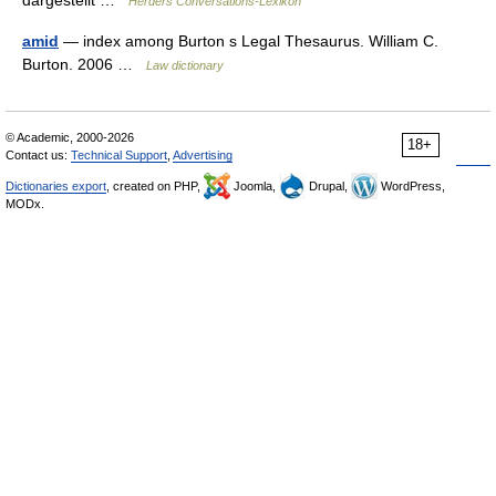
dargestellt …
Herders Conversations-Lexikon
amid
— index among Burton s Legal Thesaurus. William C.
Burton. 2006 …
Law dictionary
© Academic, 2000-2026
18+
Contact us:
Technical Support
,
Advertising
Dictionaries export
, created on PHP,
Joomla,
Drupal,
WordPress,
MODx.